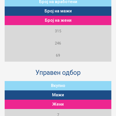
Број на вработени
Број на мажи
Број на жени
315
246
69
Управен одбор
Вкупно
Мажи
Жени
7