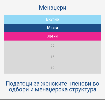
Менаџери
Вкупно
Мажи
Жени
27
15
12
Податоци за женските членови во
одбори и менаџерска структура